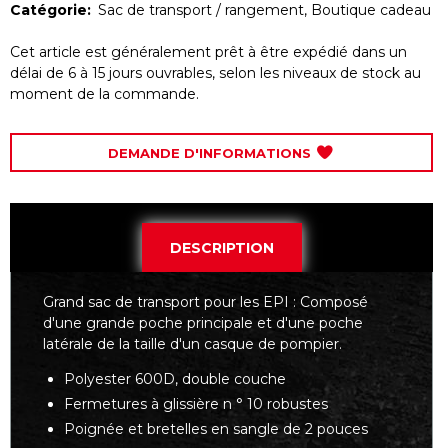
Catégorie:
Sac de transport / rangement
,
Boutique cadeau
Cet article est généralement prêt à être expédié dans un
délai de 6 à 15 jours ouvrables, selon les niveaux de stock au
moment de la commande.
DEMANDE D'INFORMATIONS
DESCRIPTION
Grand sac de transport pour les EPI : Composé
d'une grande poche principale et d'une poche
latérale de la taille d'un casque de pompier.
Polyester 600D, double couche
Fermetures à glissière n ° 10 robustes
Poignée et bretelles en sangle de 2 pouces