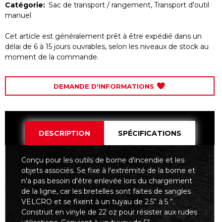
Catégorie:
Sac de transport / rangement
,
Transport d'outil
manuel
Cet article est généralement prêt à être expédié dans un
délai de 6 à 15 jours ouvrables, selon les niveaux de stock au
moment de la commande.
DEMANDE D'INFORMATIONS
DESCRIPTION
SPÉCIFICATIONS
Conçu pour les outils de borne d'incendie et les
objets associés. Se fixe à l'extrémité de la borne et
n'a pas besoin d'être enlevée lors du chargement
de la ligne, car les bretelles sont faites de sangles
VELCRO et se fixent à un tuyau de 2.5” à 5 ”.
Construit en vinyle de 22 oz pour résister aux rudes