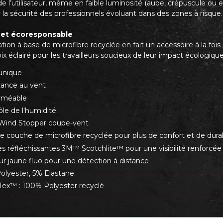
é de l’utilisateur, même en faible luminosité (aube, crépuscule ou 
 la sécurité des professionnels évoluant dans des zones à risque.
 et écoresponsable
ation à base de microfibre recyclée en fait un accessoire à la f
x éclairé pour les travailleurs soucieux de leur impact écologique
 unique
tance au vent
rméable
ôle de l'humidité
 Wind Stopper coupe-vent
e couche de microfibre recyclée pour plus de confort et de durab
s réfléchissantes 3M™ Scotchlite™ pour une visibilité renforcée
ur jaune fluo pour une détection à distance
olyester, 5% Elastane.
Tex™ : 100% Polyester recyclé