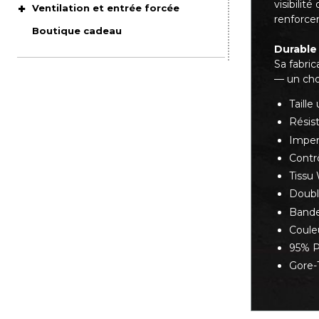
visibilit
Ventilation et entrée forcée
renforcer
Boutique cadeau
Durable
Sa fabric
— un choi
Taille
Résis
Impe
Contr
Tissu
Doubl
Bande
Coule
95% P
Gore-