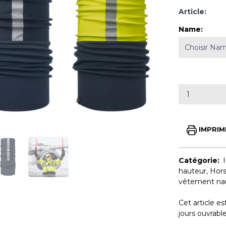
Article:
Name
:
IMPRIM
Catégorie:
hauteur
,
Hors
vêtement na
Cet article e
jours ouvrab