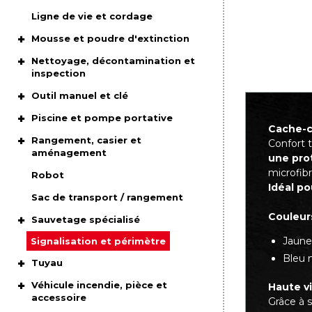
Ligne de vie et cordage
Mousse et poudre d'extinction
Nettoyage, décontamination et
inspection
Outil manuel et clé
Piscine et pompe portative
Cache-
Rangement, casier et
Confort 
aménagement
une pro
microfibr
Robot
Idéal po
Sac de transport / rangement
Couleurs
Sauvetage spécialisé
Jaune 
Signalisation et périmètre
Bleu 
Tuyau
Véhicule incendie, pièce et
Haute vi
accessoire
Grâce à 