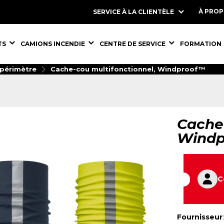
À PRO
SERVICE À LA CLIENTÈLE
S,
ÉQUIPEMENTS,
ÉQUIPEMENTS,
ÉQUIPEMENT
TS
CAMIONS INCENDIE
CENTRE DE SERVICE
FORMATION
 périmètre
Cache-cou multifonctionnel, Windproof™
Cache-
Windp
C
Fournisseur