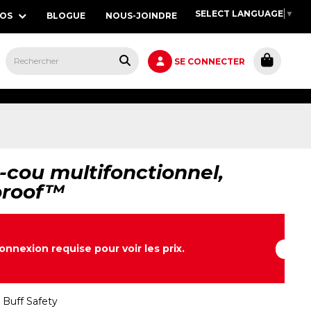
SELECT LANGUAGE
▼
POS
BLOGUE
NOUS-JOINDRE
S,
SE CONNECTER
cou multifonctionnel,
roof™
onnexion requise pour voir les prix.
:
Buff Safety